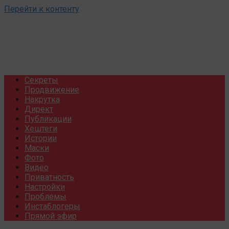
Перейти к контенту
Секреты
Продвижение
Накрутка
Директ
Публикации
Хештеги
Истории
Маски
Фото
Видео
Приватность
Настройки
Проблемы
Инстаблогеры
Прямой эфир