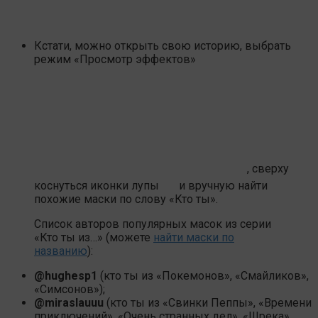
Кстати, можно открыть свою историю, выбрать
режим «Просмотр эффектов»
, сверху
коснуться иконки лупы
и вручную найти
похожие маски по слову «Кто ты».
Список авторов популярных масок из серии
«Кто ты из…» (можете
найти маски по
названию
):
@hughesp1
(кто ты из «Покемонов», «Смайликов»,
«Симсонов»);
@miraslauuu
(кто ты из «Свинки Пеппы», «Времени
приключений», «Очень странных дел», «Шрека»,