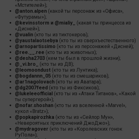
«Мстителей»);
@anton.alpen
(какой ты персонаж из «Офиса»,
«Футурамы»);
@kevinsstorm и @mialiy_
(какая ты принцесса из
«Дисней»);
@vualin
(кто ты из тиктокеров);
@yaustalaotsebya
(кто ты из сверхъестественного)
@arnopartissimo
(кто ты из персонажей «Дисней);
@ree.__.ree
(кто ты из животных);
@desha2703
(кем ты был в прошлой жизни);
@_vi.bro_
(кто ты из ДВ);
@leomoondust
(кто ты из Лунтика);
@bogdannn_05
(кто ты из смешариков);
@ar1nagolovach
(кто ты из Аватара);
@dg2007feed
(кто ты из Фиксиков);
@lukeleeofficial
(кто ты из «Атаки Титанов», «Какой
ты супергерой»);
@nofar.shoshan
(кто ты из вселенной «Marvel»,
кукол «Bratz»);
@popkapirozhka
(кто ты из «Сейлор Мун»,
«Невероятных приключений ДжоДжо»);
@mydragover
(кто ты из «Королевских гонок
РуПола»);