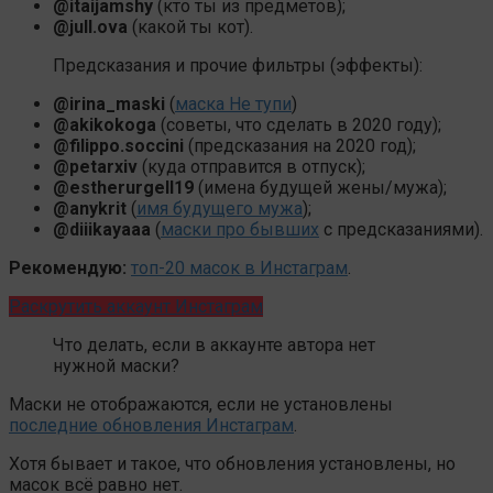
@itaijamshy
(кто ты из предметов);
@jull.ova
(какой ты кот).
Предсказания и прочие фильтры (эффекты):
@irina_maski
(
маска Не тупи
)
@akikokoga
(советы, что сделать в 2020 году);
@filippo.soccini
(предсказания на 2020 год);
@petarxiv
(куда отправится в отпуск);
@estherurgell19
(имена будущей жены/мужа);
@anykrit
(
имя будущего мужа
);
@diiikayaaa
(
маски про бывших
с предсказаниями).
Рекомендую:
топ-20 масок в Инстаграм
.
Раскрутить аккаунт Инстаграм
Что делать, если в аккаунте автора нет
нужной маски?
Маски не отображаются, если не установлены
последние обновления Инстаграм
.
Хотя бывает и такое, что обновления установлены, но
масок всё равно нет.