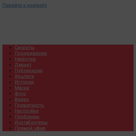
Перейти к контенту
Секреты
Продвижение
Накрутка
Директ
Публикации
Хештеги
Истории
Маски
Фото
Видео
Приватность
Настройки
Проблемы
Инстаблогеры
Прямой эфир