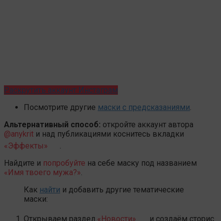
Раскрутить аккаунт Инстаграм
Посмотрите другие
маски с предсказаниями
.
Альтернативный способ:
откройте аккаунт автора
@anykrit
и над публикациями коснитесь вкладки
«Эффекты»
.
Найдите и
попробуйте
на себе маску под названием
«Имя твоего мужа?»
.
Как
найти
и добавить другие тематические
маски:
Открываем раздел
«Новости»
и создаём сторис