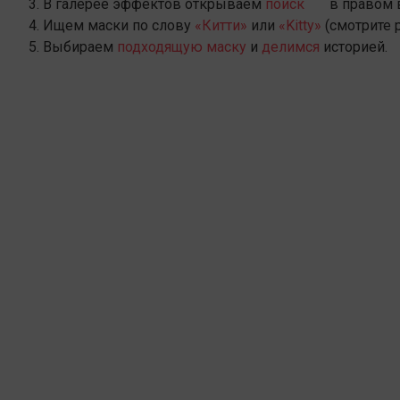
В галерее эффектов открываем
поиск
в правом 
Ищем маски по слову
«Китти»
или
«Kitty»
(смотрите 
Выбираем
подходящую маску
и
делимся
историей.