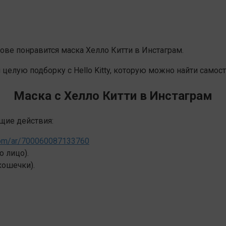
ве понравится маска Хелло Китти в Инстаграм.
лую подборку с Hello Kitty, которую можно найти самост
Маска с Хелло Китти в Инстаграм
ие действия:
.com/ar/700060087133760
 лицо).
кошечки).