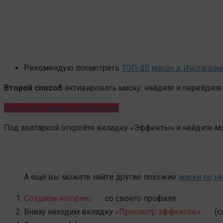
Рекомендую посмотреть
ТОП-20 масок в Инстаграм
Второй способ
активировать маску: найдите и перейдите 
Раскрутить аккаунт Инстаграм
Под аватаркой откройте вкладку «Эффекты» и найдите маску
А ещё вы можете найти другие похожие
маски по н
Создаём историю
со своего профиля.
Внизу находим вкладку
«Просмотр эффектов»
(с