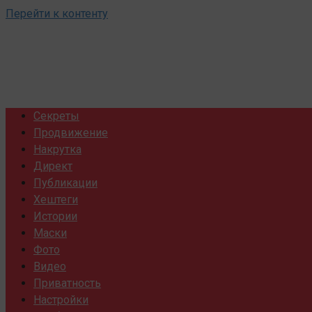
Перейти к контенту
Секреты
Продвижение
Накрутка
Директ
Публикации
Хештеги
Истории
Маски
Фото
Видео
Приватность
Настройки