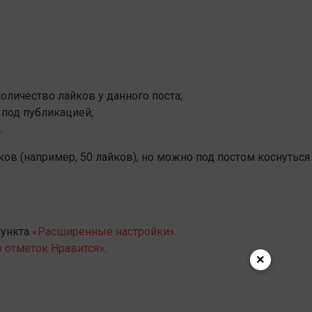
оличество лайков у данного поста;
 под публикацией;
.
ов (например, 50 лайков), но можно под постом коснуться
пункта
«Расширенные настройки»
.
 отметок Нравится»
.
×