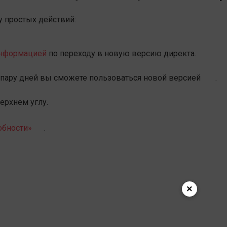
у простых действий:
информацией
по переходу в новую версию директа.
з пару дней вы сможете пользоваться новой версией
.
ерхнем углу.
бности»
.
×