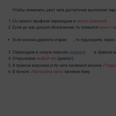
Чтобы изменить цвет чата достаточно выполнит пар
Со своего профиля переходим в
ленту новостей
.
Если до вас дошли обновления, то появится
окно с 
Если иконка директа старая
, то подождите, чере
Переходим в новую версию
директа
в правом в
Открываем
любой чат
(диалог).
В правом верхнем углу чата касаемся иконки
«Подро
В пункте
«Настройка чата»
меняем тему.