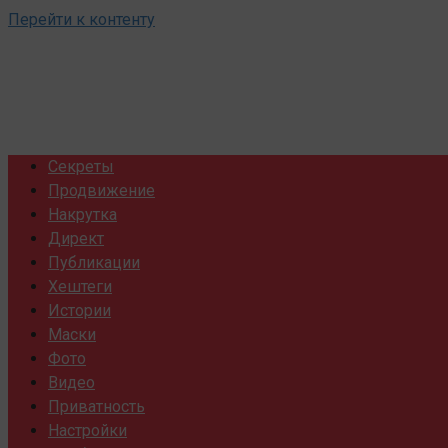
Перейти к контенту
Секреты
Продвижение
Накрутка
Директ
Публикации
Хештеги
Истории
Маски
Фото
Видео
Приватность
Настройки