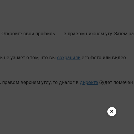
. Откройте свой профиль
в правом нижнем угу. Затем р
 не узнает о том, что вы
сохранили
его фото или видео.
 правом верхнем углу, то диалог в
директе
будет помечен
×