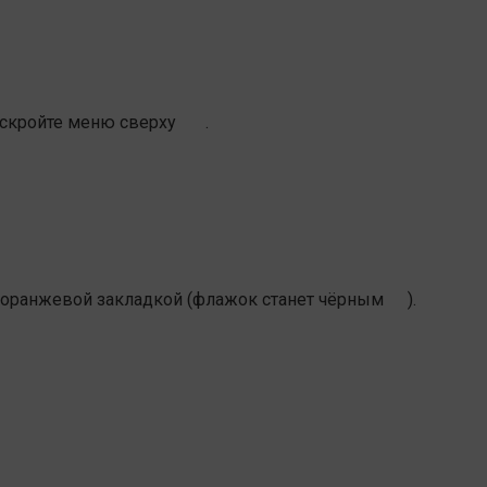
аскройте меню сверху
.
 оранжевой закладкой (флажок станет чёрным
).