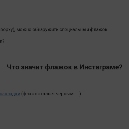
а сверху), можно обнаружить специальный флажок
.
и?
Что значит флажок в Инстаграме?
закладки
(флажок станет чёрным
).