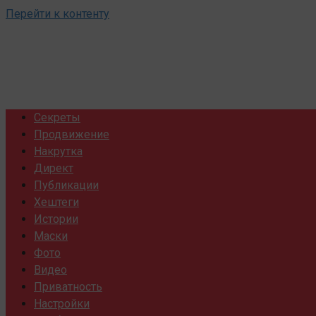
Перейти к контенту
Секреты
Продвижение
Накрутка
Директ
Публикации
Хештеги
Истории
Маски
Фото
Видео
Приватность
Настройки