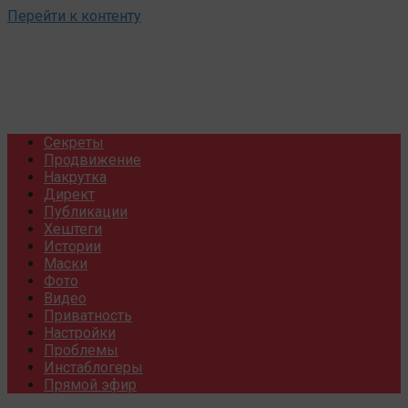
Перейти к контенту
Секреты
Продвижение
Накрутка
Директ
Публикации
Хештеги
Истории
Маски
Фото
Видео
Приватность
Настройки
Проблемы
Инстаблогеры
Прямой эфир