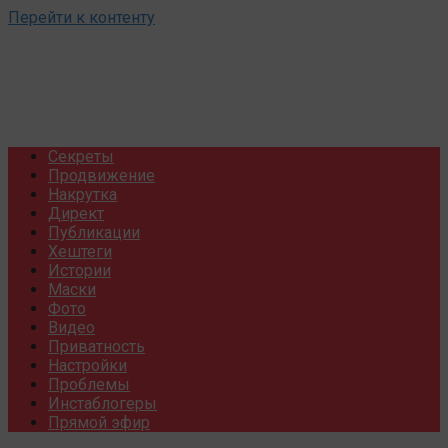
Перейти к контенту
Секреты
Продвижение
Накрутка
Директ
Публикации
Хештеги
Истории
Маски
Фото
Видео
Приватность
Настройки
Проблемы
Инстаблогеры
Прямой эфир