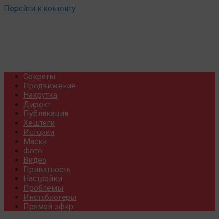
Перейти к контенту
Секреты
Продвижение
Накрутка
Директ
Публикации
Хештеги
Истории
Маски
Фото
Видео
Приватность
Настройки
Проблемы
Инстаблогеры
Прямой эфир