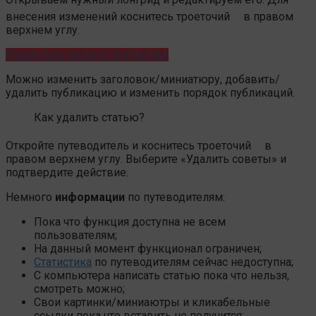
внесения изменений коснитесь троеточий
в правом
верхнем углу.
Раскрутить аккаунт Инстаграм
Можно изменить заголовок/миниатюру, добавить/
удалить публикацию и изменить порядок публикаций.
Как удалить статью?
Откройте путеводитель и коснитесь троеточий
в
правом верхнем углу. Выберите «Удалить советы» и
подтвердите действие.
Немного
информации
по путеводителям:
Пока что функция доступна не всем
пользователям;
На данный момент функционал ограничен;
Статистика
по путеводителям сейчас недоступна;
С компьютера написать статью пока что нельзя,
смотреть можно;
Свои картинки/миниаютры и кликабельные
ссылки пока что вставить не получится;