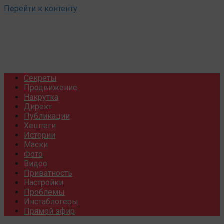
Перейти к контенту
Секреты
Продвижение
Накрутка
Директ
Публикации
Хештеги
Истории
Маски
Фото
Видео
Приватность
Настройки
Проблемы
Инстаблогеры
Прямой эфир