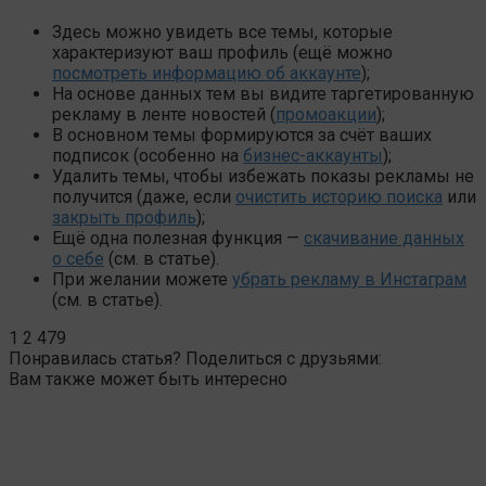
Здесь можно увидеть все темы, которые
характеризуют ваш профиль (ещё можно
посмотреть информацию об аккаунте
);
На основе данных тем вы видите таргетированную
рекламу в ленте новостей (
промоакции
);
В основном темы формируются за счёт ваших
подписок (особенно на
бизнес-аккаунты
);
Удалить темы, чтобы избежать показы рекламы не
получится (даже, если
очистить историю поиска
или
закрыть профиль
);
Ещё одна полезная функция —
скачивание данных
о себе
(см. в статье).
При желании можете
убрать рекламу в Инстаграм
(см. в статье).
1
2 479
Понравилась статья? Поделиться с друзьями:
Вам также может быть интересно