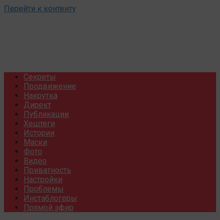
Перейти к контенту
Секреты
Продвижение
Накрутка
Директ
Публикации
Хештеги
Истории
Маски
Фото
Видео
Приватность
Настройки
Проблемы
Инстаблогеры
Прямой эфир