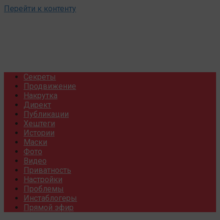
Перейти к контенту
Секреты
Продвижение
Накрутка
Директ
Публикации
Хештеги
Истории
Маски
Фото
Видео
Приватность
Настройки
Проблемы
Инстаблогеры
Прямой эфир