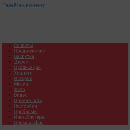
Перейти к контенту
Секреты
Продвижение
Накрутка
Директ
Публикации
Хештеги
Истории
Маски
Фото
Видео
Приватность
Настройки
Проблемы
Инстаблогеры
Прямой эфир