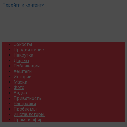
Перейти к контенту
Секреты
Продвижение
Накрутка
Директ
Публикации
Хештеги
Истории
Маски
Фото
Видео
Приватность
Настройки
Проблемы
Инстаблогеры
Прямой эфир