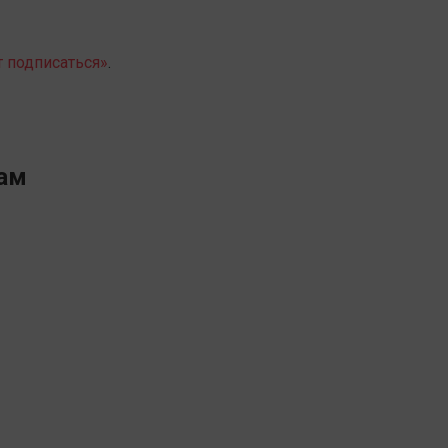
т подписаться»
.
рам