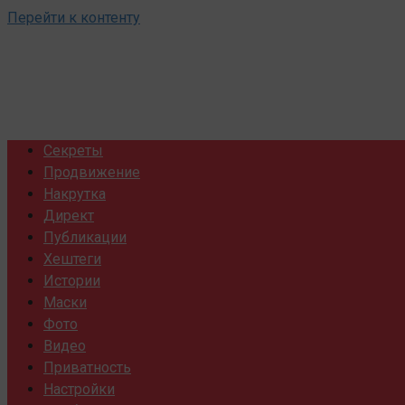
Перейти к контенту
Секреты
Продвижение
Накрутка
Директ
Публикации
Хештеги
Истории
Маски
Фото
Видео
Приватность
Настройки