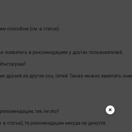
м способом (см. в статье).
е появитесь в рекомендациях у других пользователей.
 Инстаграм?
х друзей из других соц. сетей. Также можно заметить зн
×
 рекомендации, так ли это?
. в статье), то рекомендации никуда не денутся.