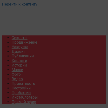
Перейти к контенту
Секреты
Продвижение
Накрутка
Директ
Публикации
Хештеги
Истории
Маски
Фото
Видео
Приватность
Настройки
Проблемы
Инстаблогеры
Прямой эфир