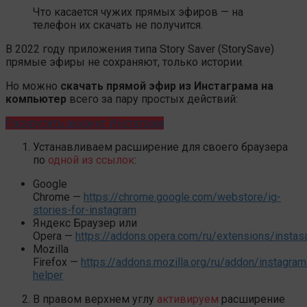
Что касается чужих прямых эфиров — на
телефон их скачать не получится.
В 2022 году приложения типа Story Saver (StorySave)
прямые эфиры не сохраняют, только истории.
Но можно
скачать прямой эфир из Инстаграма на
компьютер
всего за пару простых действий:
Раскрутить аккаунт Инстаграм
Устанавливаем расширение для своего браузера
по
одной из ссылок
:
Google
Chrome —
https://chrome.google.com/webstore/ig-
stories-for-instagram
Яндекс Браузер или
Opera —
https://addons.opera.com/ru/extensions/instas
Mozilla
Firefox —
https://addons.mozilla.org/ru/addon/instagram
helper
В правом верхнем углу
активируем
расширение