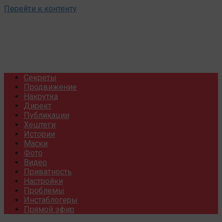
Перейти к контенту
Секреты
Продвижение
Накрутка
Директ
Публикации
Хештеги
Истории
Маски
Фото
Видео
Приватность
Настройки
Проблемы
Инстаблогеры
Прямой эфир