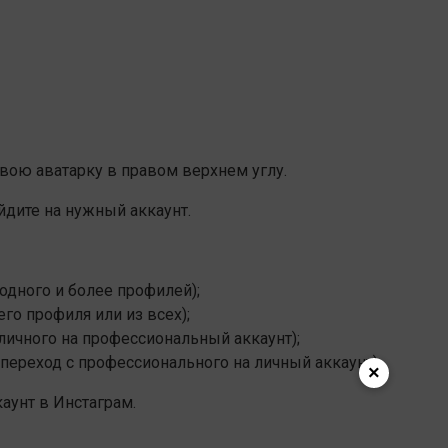
свою аватарку в правом верхнем углу.
дите на нужный аккаунт.
одного и более профилей);
го профиля или из всех);
личного на профессиональный аккаунт);
переход с профессионального на личный аккаунт).
×
аунт в Инстаграм.