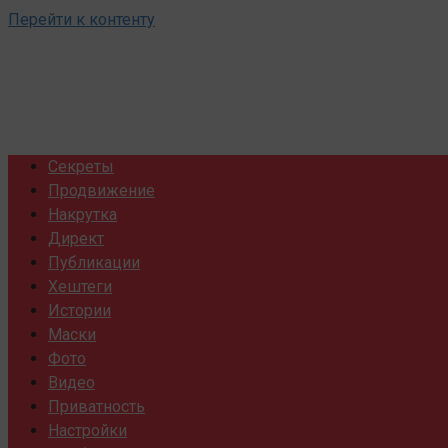
Перейти к контенту
Секреты
Продвижение
Накрутка
Директ
Публикации
Хештеги
Истории
Маски
Фото
Видео
Приватность
Настройки