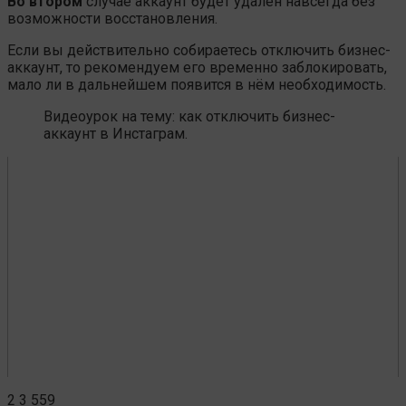
Во втором
случае аккаунт будет удалён навсегда без
возможности восстановления.
Если вы действительно собираетесь отключить бизнес-
аккаунт, то рекомендуем его временно заблокировать,
мало ли в дальнейшем появится в нём необходимость.
Видеоурок на тему: как отключить бизнес-
аккаунт в Инстаграм.
2
3 559