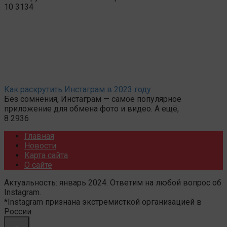
10
3134
Как раскрутить Инстаграм в 2023 году
Без сомнения, Инстаграм — самое популярное
приложение для обмена фото и видео. А ещё,
8
2936
Главная
Новости
Карта сайта
О сайте
Актуальность: январь 2024. Ответим на любой вопрос об
Instagram.
*Instagram признана экстремисткой организацией в
России