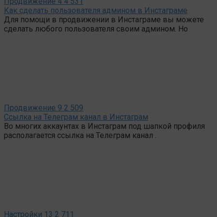
Продвижение
4
4 531
Как сделать пользователя админом в Инстаграме
Для помощи в продвижении в Инстаграме вы можете
сделать любого пользователя своим админом. Но
Продвижение
9
2 509
Ссылка на Телеграм канал в Инстаграм
Во многих аккаунтах в Инстаграм под шапкой профиля
располагается ссылка на Телеграм канал .
Настройки
13
2 711