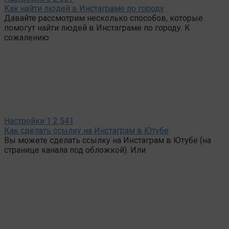
Как найти людей в Инстаграме по городу
Давайте рассмотрим несколько способов, которые
помогут найти людей в Инстаграме по городу. К
сожалению
Настройки
1
2 541
Как сделать ссылку на Инстаграм в Ютубе
Вы можете сделать ссылку на Инстаграм в Ютубе (на
странице канала под обложкой). Или