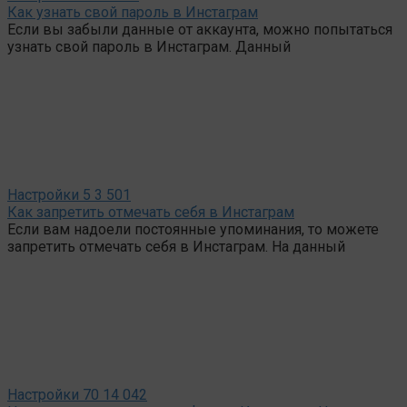
Как узнать свой пароль в Инстаграм
Если вы забыли данные от аккаунта, можно попытаться
узнать свой пароль в Инстаграм. Данный
Настройки
5
3 501
Как запретить отмечать себя в Инстаграм
Если вам надоели постоянные упоминания, то можете
запретить отмечать себя в Инстаграм. На данный
Настройки
70
14 042