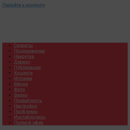
Перейти к контенту
Секреты
Продвижение
Накрутка
Директ
Публикации
Хештеги
Истории
Маски
Фото
Видео
Приватность
Настройки
Проблемы
Инстаблогеры
Прямой эфир