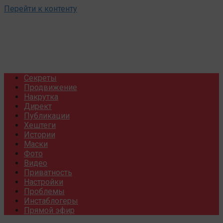
Перейти к контенту
Секреты
Продвижение
Накрутка
Директ
Публикации
Хештеги
Истории
Маски
Фото
Видео
Приватность
Настройки
Проблемы
Инстаблогеры
Прямой эфир