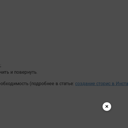
;
ить и повернуть.
необходимость (подробнее в статье:
создание сторис в Инст
×