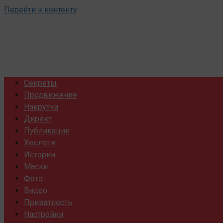
Перейти к контенту
Секреты
Продвижение
Накрутка
Директ
Публикации
Хештеги
Истории
Маски
Фото
Видео
Приватность
Настройки