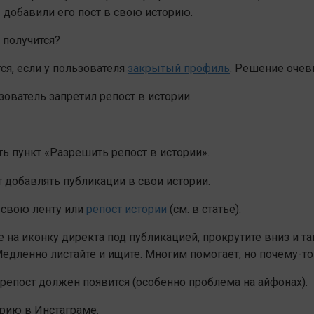
ы добавили его пост в свою историю.
 получится?
я, если у пользователя
закрытый профиль
. Решение очев
зователь запретил репост в истории.
ь пункт «Разрешить репост в истории».
т добавлять публикации в свои истории.
 свою ленту или
репост истории
(см. в статье).
е на иконку директа под публикацией, прокрутите вниз и т
 Медленно листайте и ищите. Многим помогает, но почему-то
 репост должен появится (особенно проблема на айфонах).
орию в Инстаграме.