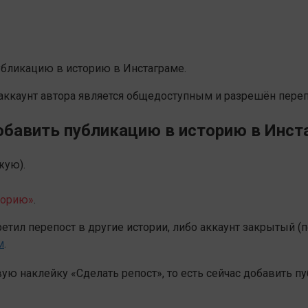
убликацию в историю в Инстаграме.
 аккаунт автора является общедоступным и разрешён переп
обавить публикацию в историю в Инст
жую).
торию»
.
претил перепост в другие истории, либо аккаунт закрытый (
м
.
овую наклейку «Сделать репост», то есть сейчас добавить 