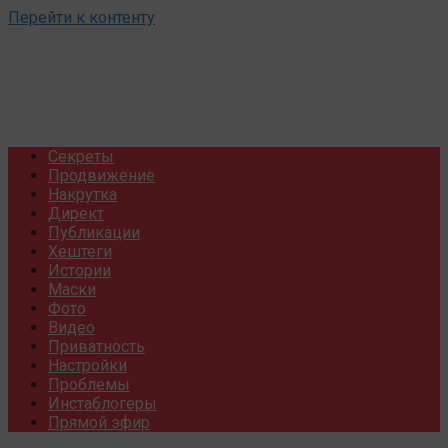
Перейти к контенту
Секреты
Продвижение
Накрутка
Директ
Публикации
Хештеги
Истории
Маски
Фото
Видео
Приватность
Настройки
Проблемы
Инстаблогеры
Прямой эфир