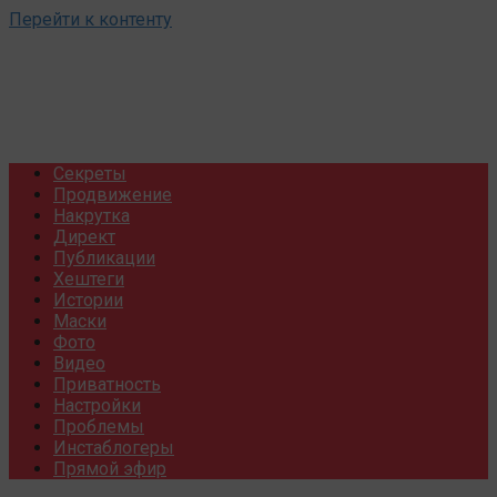
Перейти к контенту
Секреты
Продвижение
Накрутка
Директ
Публикации
Хештеги
Истории
Маски
Фото
Видео
Приватность
Настройки
Проблемы
Инстаблогеры
Прямой эфир