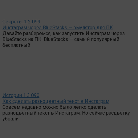
Секреты
1
2 099
Инстаграм через BlueStacks — эмулятор для ПК
Давайте разберёмся, как запустить Инстаграм через
BlueStacks на ПК. BlueStacks — самый популярный
бесплатный
Истории
1
3 090
Как сделать разноцветный текст в Инстаграм
Совсем недавно можно было легко сделать
разноцветный текст в Инстаграм. Но сейчас расцветку
убрали