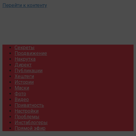
Перейти к контенту
Секреты
Продвижение
Накрутка
Директ
Публикации
Хештеги
Истории
Маски
Фото
Видео
Приватность
Настройки
Проблемы
Инстаблогеры
Прямой эфир