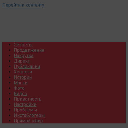
Перейти к контенту
Секреты
Продвижение
Накрутка
Директ
Публикации
Хештеги
Истории
Маски
Фото
Видео
Приватность
Настройки
Проблемы
Инстаблогеры
Прямой эфир