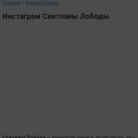
Главная
»
Инстаблогеры
Инстаграм Светланы Лободы
Светлана Лобода
— известная певица, автор песен, экс-