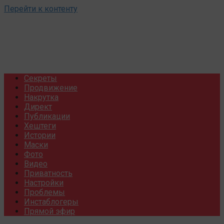
Перейти к контенту
Секреты
Продвижение
Накрутка
Директ
Публикации
Хештеги
Истории
Маски
Фото
Видео
Приватность
Настройки
Проблемы
Инстаблогеры
Прямой эфир