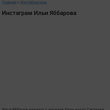
Главная
»
Инстаблогеры
Инстаграм Ильи Яббарова
Илья Яббаров родился в поселке Увек возле Саратова.