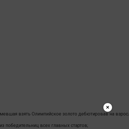
×
сумевшая взять Олимпийское золото дебютировав на взрос
з победительниц всех главных стартов;