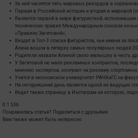
За ней числятся пять мировых рекордов в соревнов
Первая в Российской истории и вторая в мировой (
Является первой в мире фигуристкой, исполнившая
технических правил Международным союзом конькоб
«Правило
Загитовой
«;
Входит в Топ-3 списка фигуристов, чьи имена за по
Алина вошла в пятерку самых популярных людей 201
Родители назвали Алиной свою малышку в честь д
У
Загитовой
не мало рекламных контрактов, послед
мнению экспертов, контракт на рекламу спортсмен
Учится в московском университет
РАНХиГС
на факул
На сегодняшний день является одной из ведущих с
Ведет также страницу в
Инстаграм
на которую,
подп
0
1 536
Понравилась статья? Поделиться с друзьями:
Вам также может быть интересно