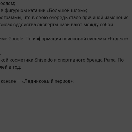
рослом;
ы в фигурном катании «Большой шлем»;
рограммы, что в свою очередь стало причиной изменения
авилах судейства эксперты называют между собой
теме
Google
. По информации поисковой системы «
Яндекс
»
й
;
ской косметики
Shiseido
и спортивного
бренда
Puma
. По
ей в год;
 канале — «Ледниковый период»;