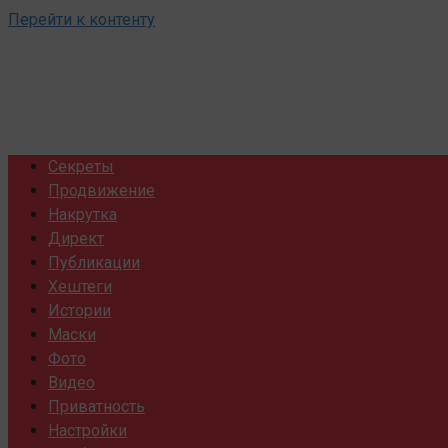
Перейти к контенту
Секреты
Продвижение
Накрутка
Директ
Публикации
Хештеги
Истории
Маски
Фото
Видео
Приватность
Настройки