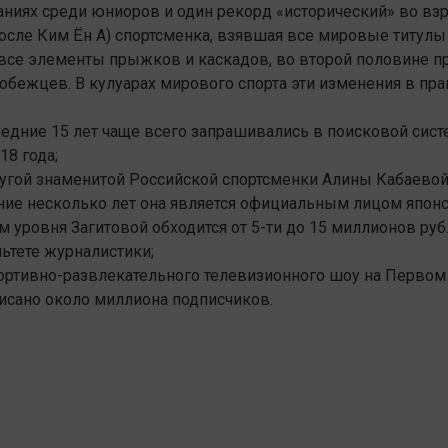
аниях среди юниоров и один рекорд «исторический» во вз
после
Ким
Ён А) спортсменка, взявшая все мировые титул
 все элементы прыжков и каскадов, во второй половине п
ежцев. В кулуарах мирового спорта эти изменения в пр
следние 15 лет чаще всего запрашивались в поисковой сис
8 года;
ругой знаменитой Российской спортсменки Алины
Кабаево
ние несколько лет она является официальным лицом япон
ом уровня
Загитовой
обходится от 5-ти до 15 миллионов рубл
ьтете журналистики;
портивно-развлекательного телевизионного шоу на Первом
исано
около миллиона подписчиков.