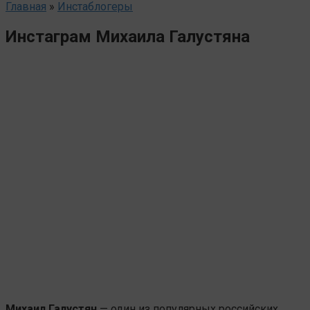
Главная
»
Инстаблогеры
Инстаграм Михаила Галустяна
Михаил Галустян
— один из популярных российских