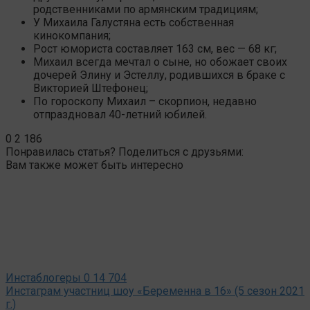
родственниками по армянским традициям;
У Михаила Галустяна есть собственная
кинокомпания;
Рост юмориста составляет 163 см, вес — 68 кг;
Михаил всегда мечтал о сыне, но обожает своих
дочерей Элину и Эстеллу, родившихся в браке с
Викторией Штефонец;
По гороскопу Михаил – скорпион, недавно
отпраздновал 40-летний юбилей.
0
2 186
Понравилась статья? Поделиться с друзьями:
Вам также может быть интересно
Инстаблогеры
0
14 704
Инстаграм участниц шоу «Беременна в 16» (5 сезон 2021
г.)