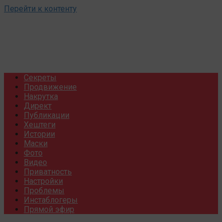
Перейти к контенту
Секреты
Продвижение
Накрутка
Директ
Публикации
Хештеги
Истории
Маски
Фото
Видео
Приватность
Настройки
Проблемы
Инстаблогеры
Прямой эфир